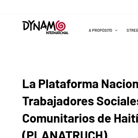
Saltar
al
contenido
A PROPÓSITO
STRE
La Plataforma Nacion
Trabajadores Sociales
Comunitarios de Hait
(PLANATRUCH)