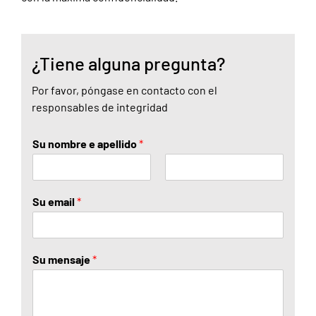
¿Tiene alguna pregunta?
Por favor, póngase en contacto con el
responsables de integridad
Su nombre e apellido
*
N
A
o
p
Su email
*
m
e
b
l
r
l
e
i
d
Su mensaje
*
o
s