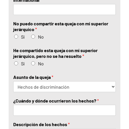
b
l
r
l
e
i
d
o
No puedo compartir esta queja con mi superior
s
jerárquico
*
Sí
No
He compartido esta queja con mi superior
jerárquico, pero no se ha resuelto
*
Sí
No
Asunto de la queja
*
¿Cuándo y dónde ocurrieron los hechos?
*
Descripción de los hechos
*