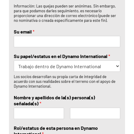
r
l
Información: Las quejas pueden ser anónimas. Sin embargo,
e
i
para que podamos darles seguimiento, es necesario
d
proporcionar una dirección de correo electrónico (puede ser
o
no nominativa o creada específicamente para este fin).
s
Su email
*
Su papel/estatus en el Dynamo International
*
Los socios desarrollan su propia carta de integridad de
acuerdo con sus realidades sobre el terreno con el apoyo de
Dynamo International.
Nombre y apellidos de la(s) persona(s)
señalada(s)
*
N
A
o
p
Rol/estatus de esta persona en Dynamo
m
e
International
*