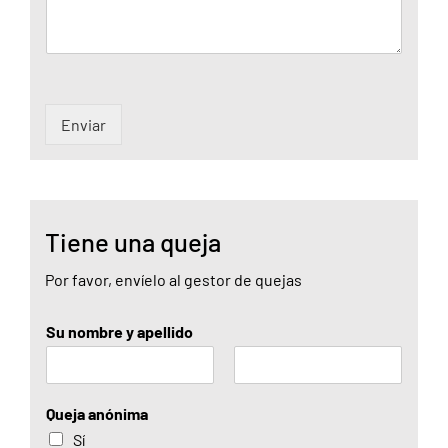
Enviar
Tiene una queja
Por favor, envíelo al gestor de quejas
Su nombre y apellido
N
A
o
p
Queja anónima
m
e
Sí
b
l