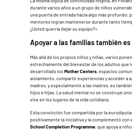
La misma lógica de continuidad inspira, en Finland
durante varios años a un grupo de niños vulnerabl
una puerta de entrada hacia algo más profundo: 
mentores logran mantenerse durante tanto tiempo
¿Usted querría dejar su equipo?»
Apoyar a las familias también es
Más allá de los propios niños y niñas, varios po
estrechamente del bienestar de los adultos que l
desarrollado los
Mother Centers
, espacios comun
aislamiento, compartir experiencias y acceder a ap
madres, y especialmente a las madres, es tambié
hijos e hijas. La salud mental no se construye ún
vive en los lugares de la vida cotidiana.
Esta convicción fue compartida por la eurodiput
positivamente la iniciativa y la complementó con e
School Completion Programme
, que apoya a niño