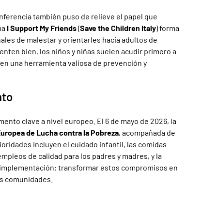
conferencia también puso de relieve el papel que
ma
I Support My Friends
(
Save the Children Italy
) forma
ales de malestar y orientarles hacia adultos de
ienten bien, los niños y niñas suelen acudir primero a
 en una herramienta valiosa de prevención y
nto
ento clave a nivel europeo. El 6 de mayo de 2026, la
Europea de Lucha contra la Pobreza
, acompañada de
rioridades incluyen el cuidado infantil, las comidas
 empleos de calidad para los padres y madres, y la
 la implementación: transformar estos compromisos en
las comunidades.