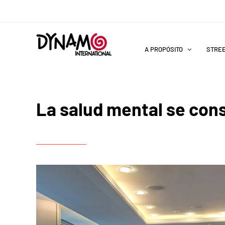
Saltar
al
contenido
A PROPÓSITO
STRE
La salud mental se cons