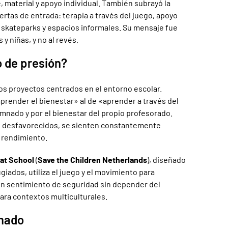
material y apoyo individual. También subrayó la
rtas de entrada: terapia a través del juego, apoyo
a, skateparks y espacios informales. Su mensaje fue
 y niñas, y no al revés.
o de presión?
os proyectos centrados en el entorno escolar.
render el bienestar» al de «aprender a través del
umnado y por el bienestar del propio profesorado.
s desfavorecidos, se sienten constantemente
l rendimiento.
at School
(
Save the Children Netherlands
), diseñado
giados, utiliza el juego y el movimiento para
un sentimiento de seguridad sin depender del
ara contextos multiculturales.
imado