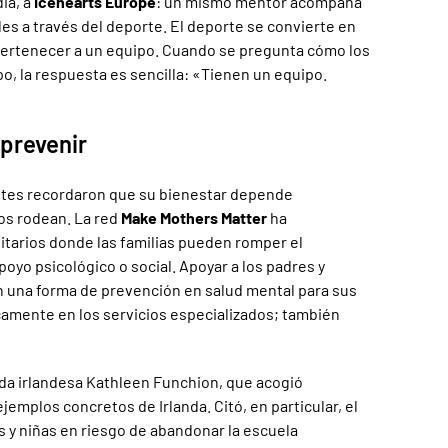
ia, a
Icehearts Europe
: un mismo mentor acompaña
es a través del deporte. El deporte se convierte en
pertenecer a un equipo. Cuando se pregunta cómo los
, la respuesta es sencilla: «Tienen un equipo.
 prevenir
nentes recordaron que su bienestar depende
os rodean. La red
Make Mothers Matter
ha
itarios donde las familias pueden romper el
oyo psicológico o social. Apoyar a los padres y
n una forma de prevención en salud mental para sus
icamente en los servicios especializados; también
ada irlandesa Kathleen Funchion, que acogió
jemplos concretos de Irlanda. Citó, en particular, el
s y niñas en riesgo de abandonar la escuela