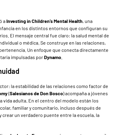
ó a
Investing in Children’s Mental Health
, una
nfancia en los distintos entornos que configuran su
arios. El mensaje central fue claro: la salud mental de
ndividual o médica. Se construye en las relaciones,
e pertenencia. Un enfoque que conecta directamente
nitaria impulsadas por
Dynamo
.
nuidad
tor: la estabilidad de las relaciones como factor de
nomy
(
Salesianos de Don Bosco
) acompaña a jóvenes
la vida adulta. En el centro del modelo están los
olar, familiar y comunitario, incluso después de
s y crear un verdadero puente entre la escuela, la