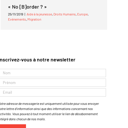
« No [B]order ? »
25/11/2019
|
Aide à la jeunesse
,
Droits Humains
,
Europe
,
Evénements
,
Migration
Inscrivez-vous à notre newsletter
otre adresse de messagerie est uniquement utilisée pour vous envoyer
otre lettre d'information ainsi que des informations concernant nos
ctivités. Vous pouvez à tout moment utiliser le lien de désabonnement
ntégré dans chacun de nos mails.