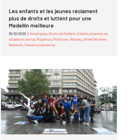
Les enfants et les jeunes réclament
plus de droits et luttent pour une
Medellín meilleure
15/12/2020
|
Amériques
,
Droits de l'enfant
,
Enfants et jeunes en
situations de rue
,
Migration
,
Plaidoyer
,
Réseau
,
Street Workers
Network
,
Travail social de rue