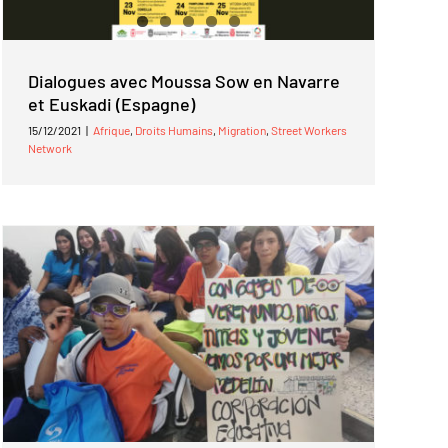
Dialogues avec Moussa Sow en Navarre
et Euskadi (Espagne)
15/12/2021
|
Afrique
,
Droits Humains
,
Migration
,
Street Workers
Network